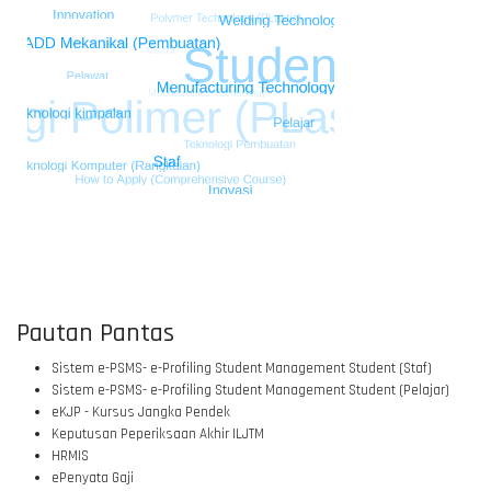
Pautan Pantas
© Free
Joomla! 3 Modules
- by
VinaGecko.com
Sistem e-PSMS- e-Profiling Student Management Student (Staf)
Sistem e-PSMS- e-Profiling Student Management Student (Pelajar)
eKJP - Kursus Jangka Pendek
Keputusan Peperiksaan Akhir ILJTM
HRMIS
ePenyata Gaji