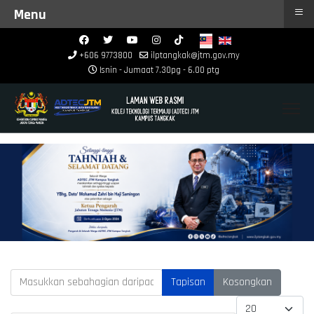
≡
Menu
+606 9773800
ilptangkak@jtm.gov.my
Isnin - Jumaat 7.30pg - 6.00 ptg
Masukkan sebahagian daripada tajuk
Tapisan
Kosongkan
Papar #