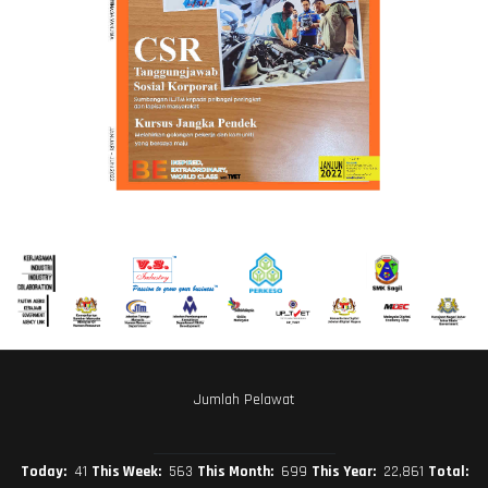
Jumlah Pelawat
Today:
41
This Week:
563
This Month:
699
This Year:
22,861
Total: