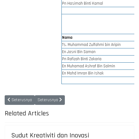
Pn Hasimah Binti Kamal
Nama
Ts. Muhammad Zulfahmi bin Aripin
En Jasni Bin Saman
Pn Rafizah Binti Zakaria
En Muhamad Ashraf Bin Salmin
En Mohd Imran Bin Ishak
Previous article: Carta Organisasi
Next article: Ketua Bahagian
Seterusnya
Seterusnya
Related Articles
Sudut Kreativiti dan Inovasi