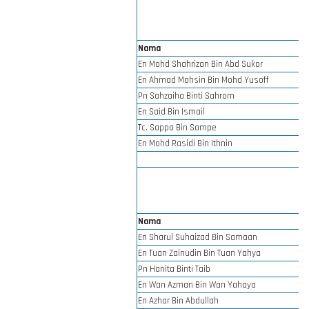
Nama
En Mohd Shahrizan Bin Abd Sukor
En Ahmad Mohsin Bin Mohd Yusoff
Pn Sahzaiha Binti Sahrom
En Said Bin Ismail
Tc. Sappa Bin Sampe
En Mohd Rasidi Bin Ithnin
Nama
En Sharul Suhaizad Bin Samaan
En Tuan Zainudin Bin Tuan Yahya
Pn Hanita Binti Taib
En Wan Azman Bin Wan Yahaya
En Azhar Bin Abdullah