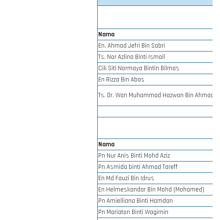
Nama
En. Ahmad Jefri Bin Sabri
Ts. Nor Azlina Binti Ismail
Cik Siti Normaya Bintin Bilmas
En Rizza Bin Abas
Ts. Dr. Wan Muhammad Hazwan Bin Ahmad A
Nama
Pn Nur Anis Binti Mohd Aziz
Pn Asmida binti Ahmad Tareff
En Md Fauzi Bin Idrus
En Helmeskandar Bin Mohd (Mohamed)
Pn Amielliana Binti Hamdan
Pn Mariaton Binti Wagimin