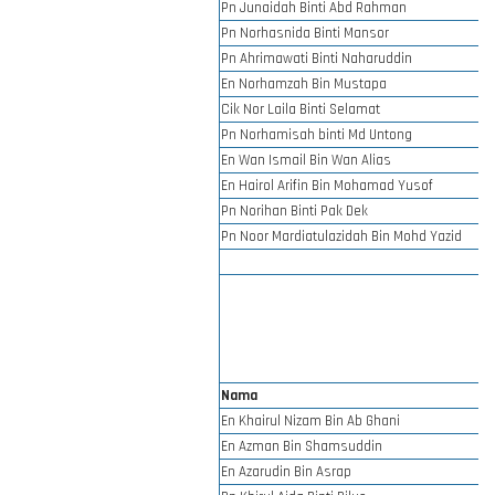
Pn Junaidah Binti Abd Rahman
Pn Norhasnida Binti Mansor
Pn Ahrimawati Binti Naharuddin
En Norhamzah Bin Mustapa
Cik Nor Laila Binti Selamat
Pn Norhamisah binti Md Untong
En Wan Ismail Bin Wan Alias
En Hairol Arifin Bin Mohamad Yusof
Pn Norihan Binti Pak Dek
Pn Noor Mardiatulazidah Bin Mohd Yazid
Nama
En Khairul Nizam Bin Ab Ghani
En Azman Bin Shamsuddin
En Azarudin Bin Asrap