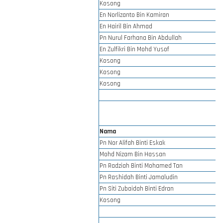
Kosong
En Norlizanto Bin Kamiran
En Hairil Bin Ahmad
Pn Nurul Farhana Bin Abdullah
En Zulfikri Bin Mohd Yusof
Kosong
Kosong
Kosong
Nama
Pn Nor Alifah Binti Eskak
Mohd Nizam Bin Hassan
Pn Radziah Binti Mohamed Tan
Pn Rashidah Binti Jamaludin
Pn Siti Zubaidah Binti Edran
Kosong