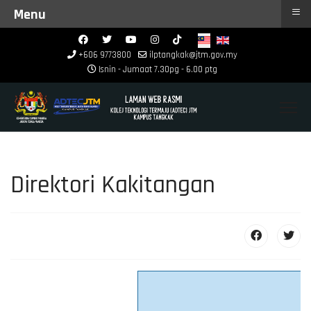
≡
Menu
+606 9773800
ilptangkak@jtm.gov.my
Isnin - Jumaat 7.30pg - 6.00 ptg
Direktori Kakitangan