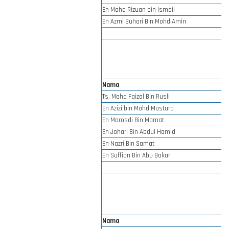
En Mohd Rizuan bin Ismail
En Azmi Buhari Bin Mohd Amin
Nama
Ts. Mohd Faizal Bin Rusli
En Azizi bin Mohd Mastura
En Marosdi Bin Mamat
En Johari Bin Abdul Hamid
En Nazri Bin Samat
En Suffian Bin Abu Bakar
Nama