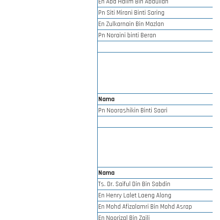
En Abd Halim Bin Abdullah
Pn Siti Mirani Binti Saring
En Zulkarnain Bin Mazlan
Pn Noraini binti Beran
Nama
Pn Noorashikin Binti Saari
Nama
Ts. Dr. Saiful Din Bin Sabdin
En Henry Lalet Laeng Along
En Mohd Afizalamri Bin Mohd Asrap
En Noorizal Bin Zaili