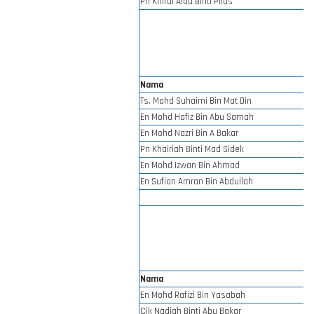
Pn Khirul Aida Binti Pilus
Nama
Ts. Mohd Suhaimi Bin Mat Din
En Mohd Hafiz Bin Abu Samah
En Mohd Nazri Bin A Bakar
Pn Khairiah Binti Mad Sidek
En Mohd Izwan Bin Ahmad
En Sufian Amran Bin Abdullah
Nama
En Mohd Rafizi Bin Yasabah
Cik Nadiah Binti Abu Bakar