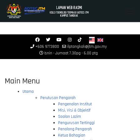
≡
Menu
+606 9773800
ilptangkak@jtm.gov.my
Isnin - Jumaat 7.30pg - 6.00 ptg
Main Menu
Utama
Perutusan Pengarah
Pengenalan Institut
Misi, Visi & Objektif
Soalan Lazim
Pengurusan Tertinggi
Penolong Pengarah
Ketua Bahagian