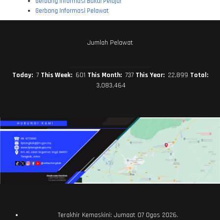
Gerbang Informasi Bakal Pelajar
Gerbang Informasi Pelawat
Jumlah Pelawat
Today:
7
This Week:
601
This Month:
737
This Year:
22,899
Total:
3,083,464
Terakhir Kemaskini: Jumaat 07 Ogos 2026.